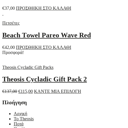
€
37,00
ΠΡΟΣΘΗΚΗ ΣΤΟ ΚΑΛΑΘΙ
Πετσέτες
Beach Τowel Pareo Wave Red
€
42,00
ΠΡΟΣΘΗΚΗ ΣΤΟ ΚΑΛΑΘΙ
Προσφορά!
Theosis Cycladic Gift Packs
Theosis Cycladic Gift Pack 2
Original
Η
Αυτό
€
137,00
€
115,00
ΚΑΝΤΕ ΜΙΑ ΕΠΙΛΟΓΗ
price
τρέχουσα
το
was:
τιμή
προϊόν
Πλοήγηση
€137,00.
είναι:
έχει
€115,00.
πολλαπλές
Αρχική
παραλλαγές.
Το Theosis
Οι
Ποτά
επιλογές