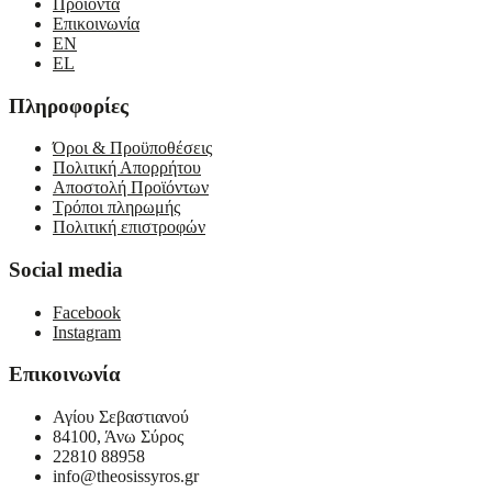
Προϊόντα
μπορούν
Επικοινωνία
να
EN
επιλεγούν
EL
στη
σελίδα
Πληροφορίες
του
προϊόντος
Όροι & Προϋποθέσεις
Πολιτική Απορρήτου
Αποστολή Προϊόντων
Τρόποι πληρωμής
Πολιτική επιστροφών
Social media
Facebook
Instagram
Επικοινωνία
Αγίου Σεβαστιανού
84100, Άνω Σύρος
22810 88958
info@theosissyros.gr