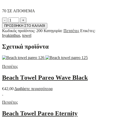
70 ΣΕ ΑΠΟΘΕΜΑ
Beach
-
+
Towel
ΠΡΟΣΘΗΚΗ ΣΤΟ ΚΑΛΑΘΙ
Pareo
Κωδικός προϊόντος:
200
Κατηγορία:
Πετσέτες
Ετικέτες:
Hyakinthus
hyakinthus
,
towel
quantity
Σχετικά προϊόντα
Πετσέτες
Beach Τowel Pareo Wave Black
€
42,00
Διαβάστε περισσότερα
Πετσέτες
Beach Towel Pareo Eternity