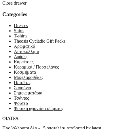
Close drawer
Categories
Dresses
Shirts
T-shirts
Theosis Cycladic Gift Packs
Αρωματικά
Αυτοκόλλητα
Αφίσες
Καρφίτσες
Κεραμικά / Πορσελάνες
Κοσμήματα
Μαξιλαροθήκες
Πετσέτες
Σαπούνια
Σημειωματάρια
Τσάντες
Φούτερ
Φυσική φροντίδα σώματος
ΦΙΛΤΡΑ
Προβάλλονται όλα - 15 αποτελέσματα
Sorted by latest