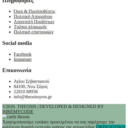
Πληροφορίες
Όροι & Προϋποθέσεις
Πολιτική Απορρήτου
Αποστολή Προϊόντων
Τρόποι πληρωμής
Πολιτική επιστροφών
Social media
Facebook
Instagram
Επικοινωνία
Αγίου Σεβαστιανού
84100, Άνω Σύρος
22810 88958
info@theosissyros.gr
©2026 THEOSIS | DEVELOPED & DESIGNED BY
HIREMYCODE
Χρησιμοποιούμε cookies προκειμένου να σας παρέχουμε την
καλύτερη δυνατή εμπειρία χρήσης της ιστοσελίδας.
OK
ΠΟΛΙΤΙΚΗ