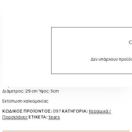
C
Mug TEARS
Δεν υπάρχουν προϊόν
€
18,00
Κεραμική κούπα
Χειροποίητη
Διάμετρος: 29 cm Ύψος: 5cm
Εκτύπωση χαλκομανίας
097
Κεραμικά /
ΚΩΔΙΚΌΣ ΠΡΟΪΌΝΤΟΣ:
ΚΑΤΗΓΟΡΊΑ:
Πορσελάνες
tears
ΕΤΙΚΈΤΑ: