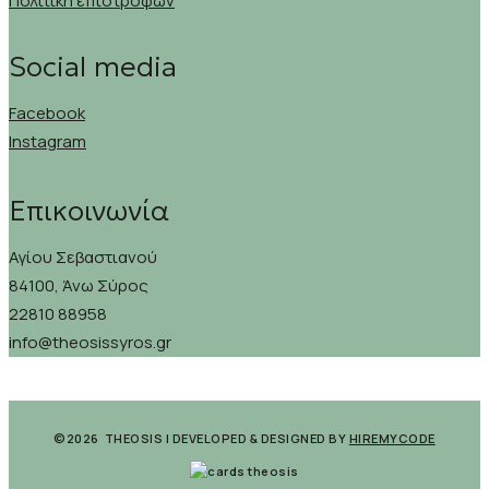
Πολιτική επιστροφών
Social media
Facebook
Instagram
Επικοινωνία
Αγίου Σεβαστιανού
84100, Άνω Σύρος
22810 88958
info@theosissyros.gr
©2026 THEOSIS | DEVELOPED & DESIGNED BY
HIREMYCODE