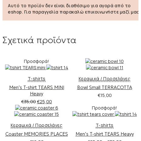
Αυτό το προϊόν δεν είναι διαθέσιμο για αγορά από το
eshop. Για παραγγελία παρακαλώ επικοινωνήστε μαζί μας!
Σχετικά προϊόντα
Προσφορά!
T-shirts
Κεραμικά / Πορσελάνες
Men’s T-shirt TEARS MINI
Bowl Small TERRACOTTA
Heavy
€
15,00
Original
Η
€
35,00
€
25,00
price
τρέχουσα
Προσφορά!
was:
τιμή
€35,00.
είναι:
Κεραμικά / Πορσελάνες
T-shirts
€25,00.
Coaster MEMORIES PLACES
Men’s T-shirt TEARS Heavy