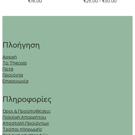
€
16,00
€
25,00
–
€
30,00
Πλοήγηση
Αρχική
Το Theosis
Ποτά
Προϊόντα
Επικοινωνία
Πληροφορίες
Όροι & Προϋποθέσεις
Πολιτική Απορρήτου
Αποστολή Προϊόντων
Τρόποι πληρωμής