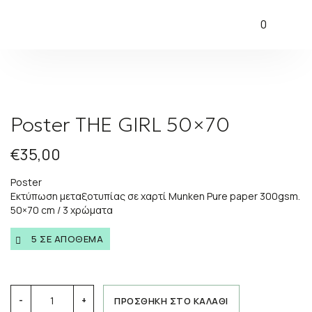
0
Poster THE GIRL 50×70
€
35,00
Poster
Εκτύπωση μεταξοτυπίας σε χαρτί Munken Pure paper 300gsm.
50×70 cm / 3 χρώματα
5 ΣΕ ΑΠΟΘΕΜΑ
Poster
ΠΡΟΣΘΗΚΗ ΣΤΟ ΚΑΛΑΘΙ
-
+
THE