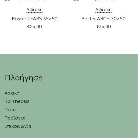
Αφίσες
Αφίσες
Poster TEARS 35×50
Poster ARCH 70×50
€
25,00
€
35,00
Πλοήγηση
Αρχική
Το Theosis
Ποτά
Προϊόντα
Επικοινωνία