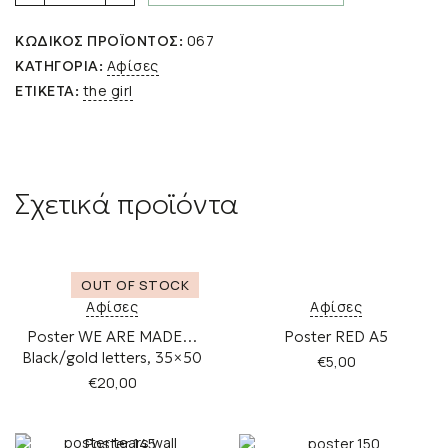
GIRL
50x70
067
ΚΩΔΙΚΌΣ ΠΡΟΪΌΝΤΟΣ:
quantity
Αφίσες
ΚΑΤΗΓΟΡΊΑ:
the girl
ΕΤΙΚΈΤΑ:
Σχετικά προϊόντα
Αφίσες
Αφίσες
Poster WE ARE MADE…
Poster RED A5
Black/gold letters, 35×50
€
5,00
€
20,00