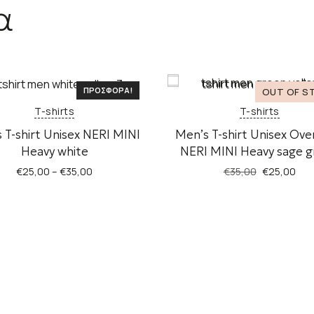
α
ΠΡΟΣΦΟΡΆ!
ΠΡΟΣ
T-shirts
T-shirts
 T-shirt Unisex NERI MINI
Men’s T-shirt Unisex Ove
Heavy white
NERI MINI Heavy sage 
Original
Η
€
25,00
–
€
35,00
€
35,00
€
25,00
price
τρέ
Αυτό
Αυτό
was:
τιμ
το
το
€35,00.
είνα
προϊόν
προϊόν
€25
έχει
έχει
πολλαπλές
πολλαπλέ
παραλλαγές.
παραλλαγ
Οι
Οι
επιλογές
επιλογές