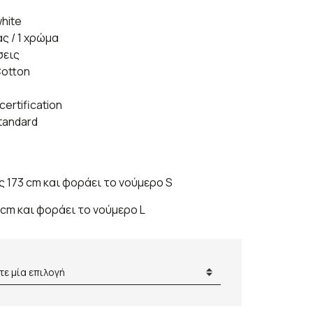
hite
 / 1 χρώμα
σεις
Cotton
ertification
standard
ς 173 cm και φοράει το νούμερο S
 cm και φοράει το νούμερο L