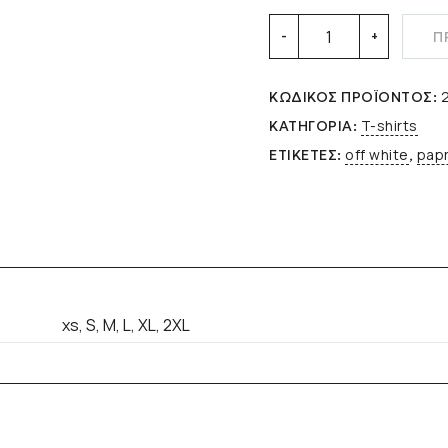
T-
Π
-
+
shirt
Unisex
Oversized
ΚΩΔΙΚΌΣ ΠΡΟΪΌΝΤΟΣ:
RESHAPING
T-shirts
ΚΑΤΗΓΟΡΊΑ:
SOULS
Off
off white
papr
ΕΤΙΚΈΤΕΣ:
,
White
quantity
xs, S, M, L, XL, 2XL