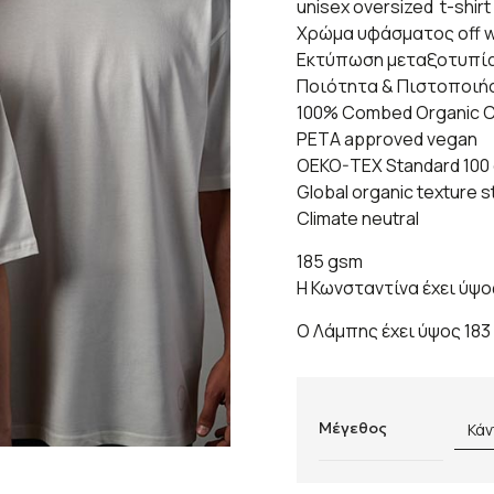
unisex oversized t-shirt
Xρώμα υφάσματος off w
Εκτύπωση μεταξοτυπίας
Ποιότητα & Πιστοποιή
100% Combed Organic 
PETA approved vegan
OEKO-TEX Standard 100 c
Global organic texture 
Climate neutral
185 gsm
Η Κωνσταντίνα έχει ύψο
Ο Λάμπης έχει ύψος 183
Μέγεθος