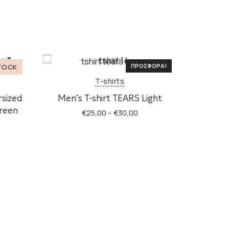
ΦΟΡΆ!
ΠΡΟΣΦΟΡΆ!
T-shirts
rsized
Men’s T-shirt TEARS Light
green
€
25,00
–
€
30,00
Αυτό
χουσα
το
ή
προϊόν
ι:
έχει
,00.
πολλαπλές
ς
παραλλαγές.
ές.
Οι
επιλογές
μπορούν