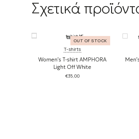
Σχετικά προϊόντ
T-shirts
Women’s T-shirt AMPHORA
Men’s
Light Off White
€
35,00
Αυτό
το
προϊόν
έχει
πολλαπλές
παραλλαγές.
Οι
επιλογές