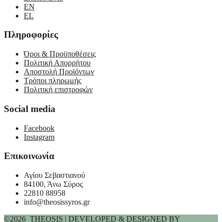
EN
EL
Πληροφορίες
Όροι & Προϋποθέσεις
Πολιτική Απορρήτου
Αποστολή Προϊόντων
Τρόποι πληρωμής
Πολιτική επιστροφών
Social media
Facebook
Instagram
Επικοινωνία
Αγίου Σεβαστιανού
84100, Άνω Σύρος
22810 88958
info@theosissyros.gr
©2026 THEOSIS | DEVELOPED & DESIGNED BY