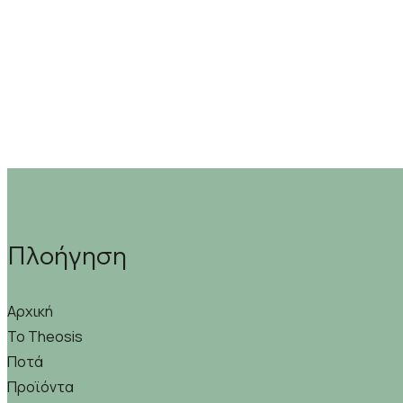
Πλοήγηση
Αρχική
Το Theosis
Ποτά
Προϊόντα