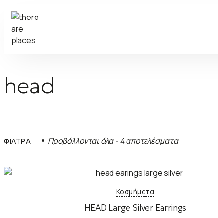
head
S
Προβάλλονται όλα - 4 αποτελέσματα
ΦΙΛΤΡΑ
o
r
t
e
Κοσμήματα
d
b
HEAD Large Silver Earrings
y