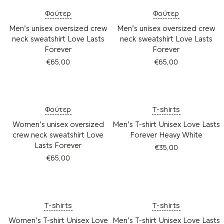
τ
τ
λ
π
ό
ό
Φούτερ
Φούτερ
έ
λ
τ
τ
Men’s unisex oversized crew
ς
Men’s unisex oversized crew
έ
ο
ο
π
neck sweatshirt Love Lasts
neck sweatshirt Love Lasts
ς
π
π
α
π
Forever
Forever
ρ
ρ
ρ
α
ο
ο
€
65,00
€
65,00
α
ρ
ϊ
ϊ
Α
Α
λ
α
ό
ό
υ
υ
λ
λ
ν
ν
τ
τ
α
λ
έ
έ
ό
ό
γ
α
Φούτερ
T-shirts
χ
χ
τ
τ
έ
γ
ε
ε
Women’s unisex oversized
Men’s T-shirt Unisex Love Lasts
ο
ο
ς
έ
ι
ι
crew neck sweatshirt Love
Forever Heavy White
π
π
.
ς
π
π
Lasts Forever
ρ
ρ
€
35,00
Ο
.
ο
ο
ο
ο
€
65,00
ι
Ο
λ
λ
Α
ϊ
ϊ
ε
ι
λ
λ
υ
Α
ό
ό
π
ε
α
α
τ
υ
ν
ν
ι
π
π
π
ό
τ
έ
έ
λ
ι
λ
λ
τ
ό
T-shirts
T-shirts
χ
χ
ο
λ
έ
έ
ο
τ
ε
ε
γ
ο
Women’s T-shirt Unisex Love
ς
Men’s T-shirt Unisex Love Lasts
ς
π
ο