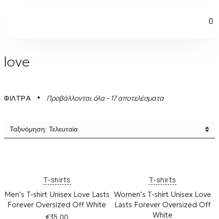
0
love
S
ΦΙΛΤΡΑ
Προβάλλονται όλα - 17 αποτελέσματα
o
r
t
e
d
b
y
l
a
T-shirts
T-shirts
t
Men’s T-shirt Unisex Love Lasts
Women’s T-shirt Unisex Love
e
Forever Oversized Off White
Lasts Forever Oversized Off
s
White
t
€
35,00