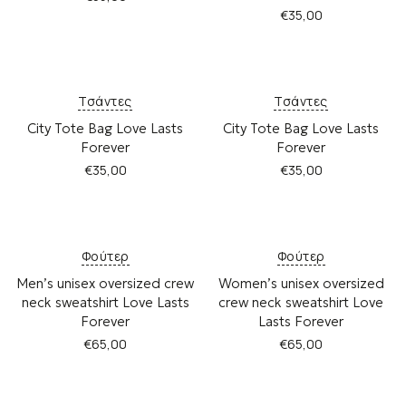
€
35,00
Α
υ
Α
τ
υ
ό
τ
τ
ό
Τσάντες
Τσάντες
ο
τ
City Tote Bag Love Lasts
City Tote Bag Love Lasts
π
ο
Forever
Forever
ρ
π
ο
ρ
€
35,00
€
35,00
ϊ
ο
ό
ϊ
ν
ό
έ
ν
Φούτερ
Φούτερ
χ
έ
ε
χ
Men’s unisex oversized crew
Women’s unisex oversized
ι
ε
neck sweatshirt Love Lasts
crew neck sweatshirt Love
π
ι
Forever
Lasts Forever
ο
π
€
65,00
€
65,00
λ
ο
λ
λ
Α
Α
α
λ
υ
υ
π
α