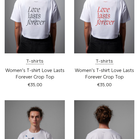
να
μπορούν
επιλεγούν
να
στη
επιλεγούν
σελίδα
στη
του
σελίδα
προϊόντος
του
προϊόντος
T-shirts
T-shirts
Women’s Τ-shirt Love Lasts
Women’s Τ-shirt Love Lasts
Forever Crop Top
Forever Crop Top
€
35,00
€
35,00
Αυτό
Αυτό
το
το
προϊόν
προϊόν
έχει
έχει
πολλαπλές
πολλαπλές
παραλλαγές.
παραλλαγές.
Οι
Οι
επιλογές
επιλογές