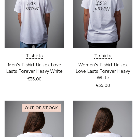
T-shirts
T-shirts
Men’s T-shirt Unisex Love
Women’s T-shirt Unisex
Lasts Forever Heavy White
Love Lasts Forever Heavy
White
€
35,00
€
35,00
Αυτό
το
Αυτό
προϊόν
το
έχει
προϊόν
πολλαπλές
έχει
παραλλαγές.
πολλαπλές
Οι
παραλλαγές.
επιλογές
Οι
μπορούν
επιλογές