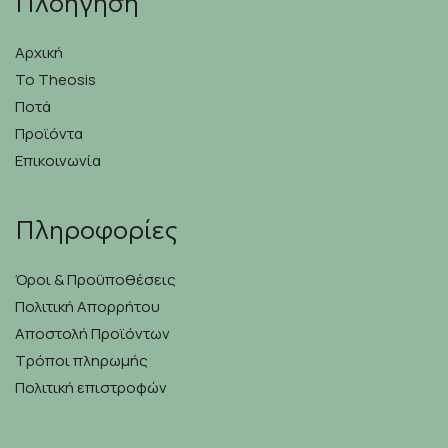
Πλοήγηση
επιλογές
μπορούν
να
Αρχική
επιλεγούν
Το Theosis
στη
Ποτά
σελίδα
του
Προϊόντα
προϊόντος
Επικοινωνία
Πληροφορίες
Όροι & Προϋποθέσεις
Πολιτική Απορρήτου
Αποστολή Προϊόντων
Τρόποι πληρωμής
Πολιτική επιστροφών