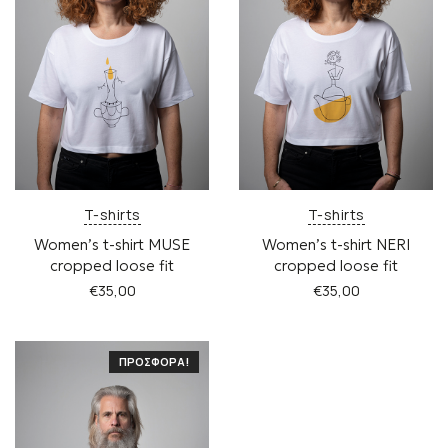
επιλογές
επιλογές
μπορούν
μπορούν
να
να
επιλεγούν
επιλεγούν
στη
στη
σελίδα
σελίδα
του
του
προϊόντος
προϊόντος
T-shirts
T-shirts
Women’s t-shirt MUSE
Women’s t-shirt NERI
cropped loose fit
cropped loose fit
€
35,00
€
35,00
Αυτό
Αυτό
το
το
προϊόν
προϊόν
ΠΡΟΣΦΟΡΆ!
έχει
έχει
πολλαπλές
πολλαπλές
παραλλαγές.
παραλλαγές.
Οι
Οι