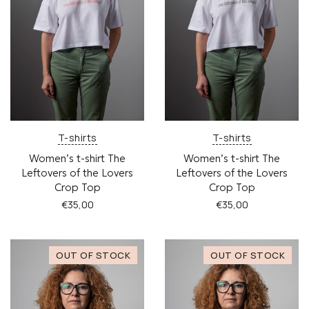
επιλογές
επιλογές
μπορούν
μπορούν
να
να
επιλεγούν
επιλεγούν
στη
στη
σελίδα
σελίδα
του
του
προϊόντος
προϊόντος
T-shirts
T-shirts
Women’s t-shirt The
Women’s t-shirt The
Leftovers of the Lovers
Leftovers of the Lovers
Crop Top
Crop Top
€
35,00
€
35,00
Αυτό
Αυτό
το
το
προϊόν
προϊόν
έχει
έχει
πολλαπλές
πολλαπλές
παραλλαγές.
παραλλαγές.
Οι
Οι