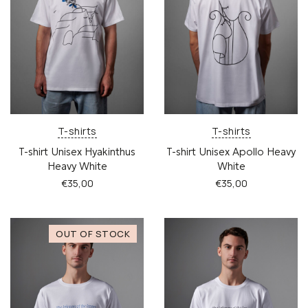
μπορούν
μπορούν
να
να
επιλεγούν
επιλεγούν
στη
στη
σελίδα
σελίδα
του
του
προϊόντος
προϊόντος
T-shirts
T-shirts
T-shirt Unisex Hyakinthus
T-shirt Unisex Apollo Heavy
Heavy White
White
€
35,00
€
35,00
Αυτό
Αυτό
το
το
προϊόν
προϊόν
έχει
έχει
πολλαπλές
πολλαπλές
παραλλαγές.
παραλλαγές.
Οι
Οι
επιλογές
επιλογές