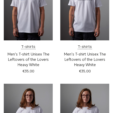
μπορούν
μπορούν
να
να
επιλεγούν
επιλεγούν
στη
στη
σελίδα
σελίδα
του
του
προϊόντος
προϊόντος
T-shirts
T-shirts
Men’s T-shirt Unisex The
Men’s T-shirt Unisex The
Leftovers of the Lovers
Leftovers of the Lovers
Heavy White
Heavy White
€
35,00
€
35,00
Αυτό
Αυτό
το
το
προϊόν
προϊόν
έχει
έχει
πολλαπλές
πολλαπλές
παραλλαγές.
παραλλαγές.
Οι
Οι