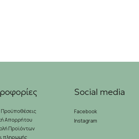
ροφορίες
Social media
& Προϋποθέσεις
Facebook
κή Απορρήτου
Instagram
ολή Προϊόντων
ι πληρωμής