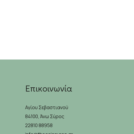
Επικοινωνία
Αγίου Σεβαστιανού
84100, Άνω Σύρος
22810 88958