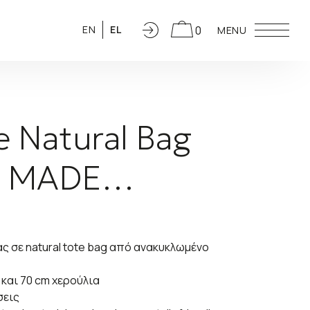
0
EN
EL
MENU
e Natural Bag
E MADE…
 σε natural tote bag από ανακυκλωμένο
 και 70 cm χερούλια
σεις