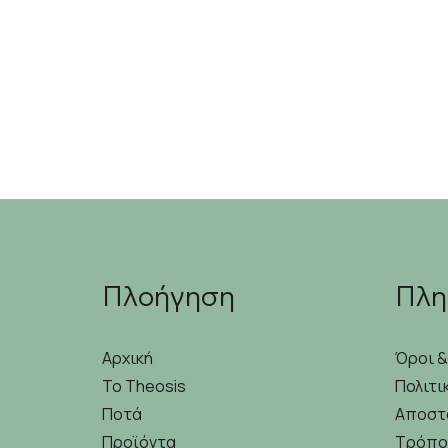
Πλοήγηση
Πλη
Αρχική
Όροι 
Το Theosis
Πολιτι
Ποτά
Αποστ
Προϊόντα
Τρόπο